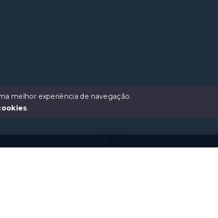
 uma melhor experiência de navegação.
cookies
.
s
Menu
Início
Abraham, 41 - Segundo
 Gramado/RS, 95670-
Sobre
Contato
8241