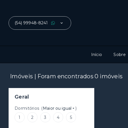
(54) 99948-8241
Início
Sobre
Imóveis | Foram encontrados 0 imóveis
Geral
Dormitórios
(
Maior ou igual
)
1
2
3
4
5