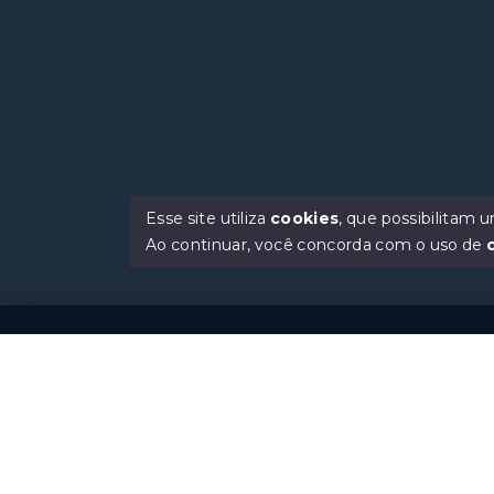
Esse site utiliza
cookies
, que possibilitam
Ao continuar, você concorda com o uso de
Gramado Clas
Rua Guilherme 
Andar, Centro -
088
(54) 99948-