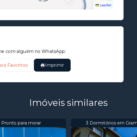
Leaflet
tilhe com alguém no WhatsApp:
nos Favoritos
Imprimir
Imóveis similares
Pronto para morar
3 Dormitórios em Gra