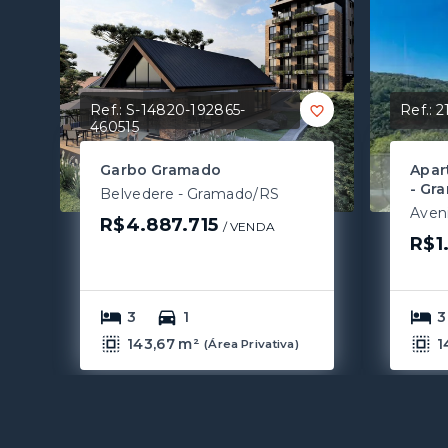
Ref.:
S-14820-192865-
Ref.:
2
460515
Garbo Gramado
Apar
- Gr
Belvedere - Gramado/RS
R$4.887.715
/ 
VENDA
R$1
3
1
3
143,67 m²
1
(
Área Privativa
)