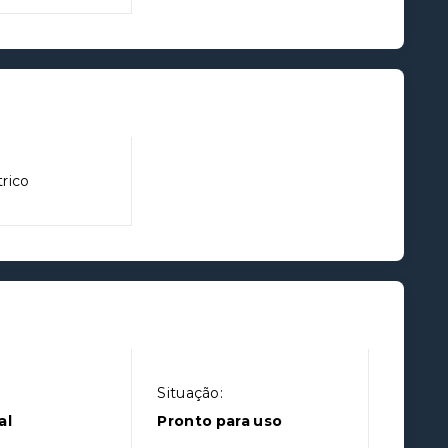
trico
Situação:
al
Pronto para uso