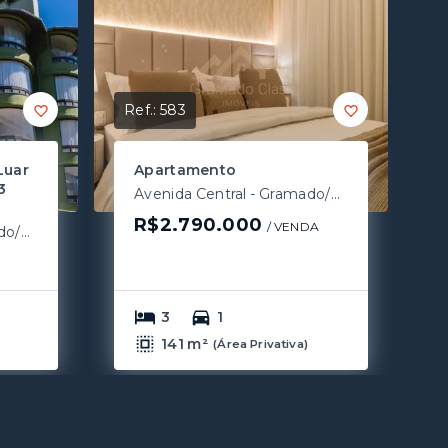
Ref.:
583
Luar
Apartamento
3
Avenida Central - Gramado/RS
R$2.790.000
/ 
VENDA
Avenida Central - Gramado/RS
3
1
141 m²
)
(
Área Privativa
)