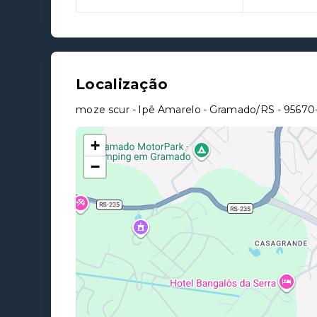
Localização
moze scur - Ipê Amarelo - Gramado/RS
- 9567
+
−