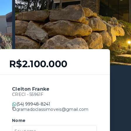
R$2.100.000
Cleiton Franke
CRECI -
55961F
(54) 99948-8241
gramadoclassimoveis@gmail.com
Nome