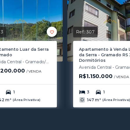
13
Ref.:
307
tamento Luar da Serra
Apartamento à Venda 
amado
da Serra - Gramado RS 
Dormitórios
Avenida Central - Gramado/RS
.200.000
/ 
VENDA
R$1.150.000
/ 
VENDA
1
3
1
42 m²
147 m²
(
Área Privativa
)
(
Área Privativa