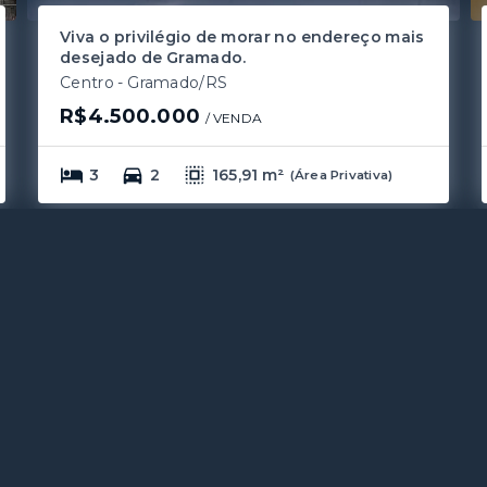
Viva o privilégio de morar no endereço mais
desejado de Gramado.
Centro - Gramado/RS
R$4.500.000
/ 
VENDA
3
2
165,91 m²
(
Área Privativa
)