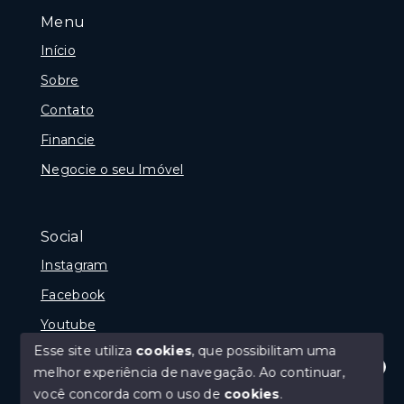
Menu
Início
Sobre
Contato
Financie
Negocie o seu Imóvel
Social
Instagram
Facebook
Youtube
Esse site utiliza
cookies
, que possibilitam uma
melhor experiência de navegação.
Ao continuar,
Olá! Estamos disponíveis para te ajudar.
você concorda com o uso de
cookies
.
© Copyright 2026 - Gramado Class - Todos os direitos