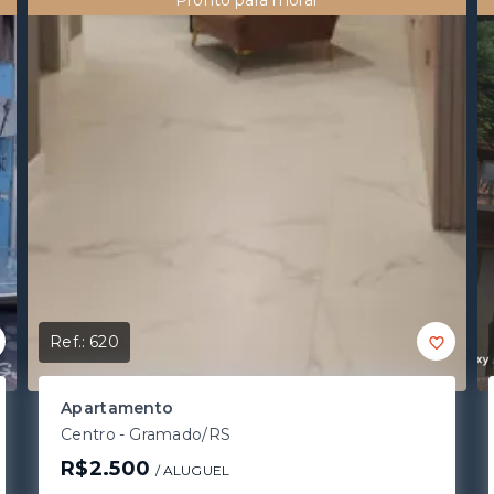
Pronto para morar
Ref.:
620
Apartamento
Centro - Gramado/RS
R$2.500
/ 
ALUGUEL