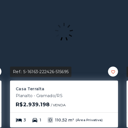
Ref.:
S-16163-222426-515695
Casa Terralta
Planalto - Gramado/RS
R$2.939.198
/ 
VENDA
3
1
110,52 m²
(
Área Privativa
)