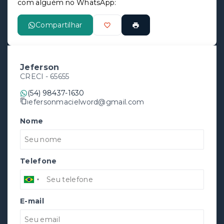
com alguém no WhatsApp:
Compartilhar
Jeferson
CRECI -
65655
(54) 98437-1630
jefersonmacielword@gmail.com
Nome
Telefone
E-mail