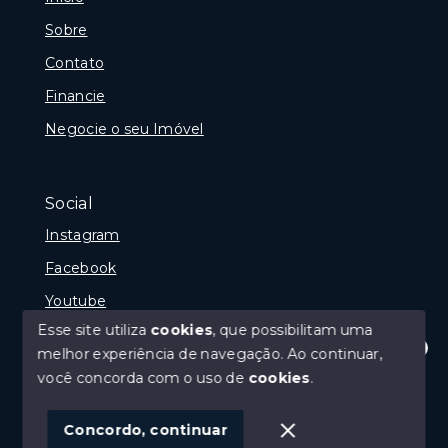
Sobre
Contato
Financie
Negocie o seu Imóvel
Social
Instagram
Facebook
Youtube
Esse site utiliza
cookies
, que possibilitam uma
melhor experiência de navegação.
Ao continuar,
Olá! Estamos disponíveis para te ajudar.
você concorda com o uso de
cookies
.
© Copyright 2026 - Gramado Class - Todos os direitos
reservados
Concordo, continuar
SITE PARA IMOBILIARIA