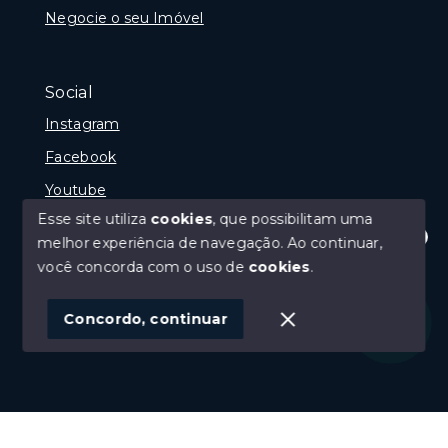
Negocie o seu Imóvel
Social
Instagram
Facebook
Youtube
Esse site utiliza
cookies
, que possibilitam uma
melhor experiência de navegação.
Ao continuar,
Olá! Estamos disponíveis para te ajudar.
você concorda com o uso de
cookies
.
© Copyright 2026 - Gramado Class - Todos os direitos
reservados
Concordo, continuar
SITE PARA IMOBILIARIA
Início
Histórico
Favoritos