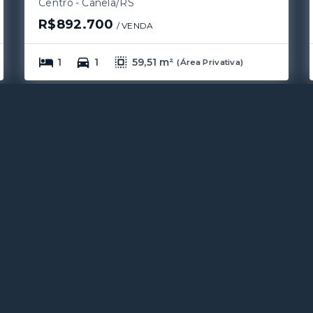
Centro - Canela/RS
R$892.700
/ 
VENDA
1
1
59,51 m²
(
Área Privativa
)