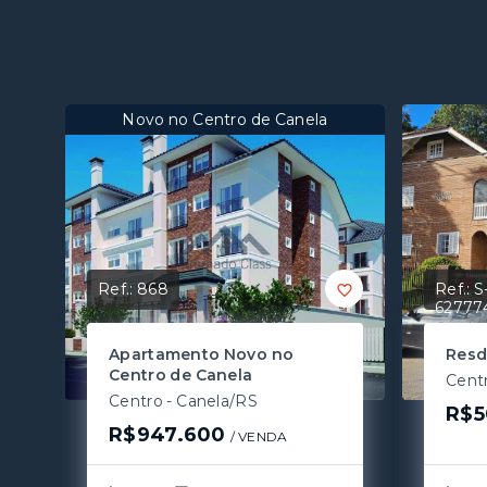
Novo no Centro de Canela
Ref.:
868
Ref.:
S
62777
Apartamento Novo no
Resd
Centro de Canela
Cent
Centro - Canela/RS
R$5
R$947.600
/ 
VENDA