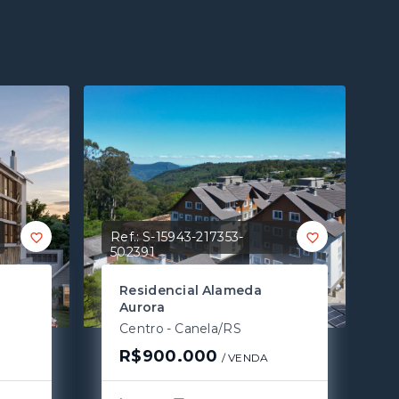
Ref.:
S-15943-217353-
502391
Residencial Alameda
Aurora
Centro - Canela/RS
R$900.000
/ 
VENDA