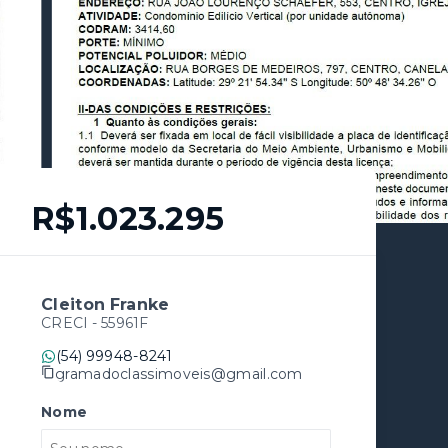
R$1.023.295
Cleiton Franke
CRECI -
55961F
(54) 99948-8241
gramadoclassimoveis@gmail.com
Nome