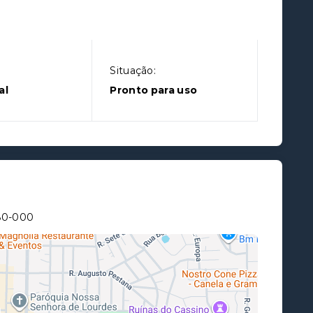
Situação:
al
Pronto para uso
80-000