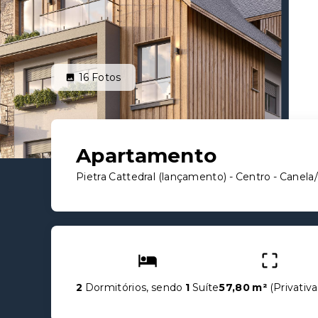
16
Fotos
Apartamento
Pietra Cattedral (lançamento) -
Centro - Canela
2
Dormitórios, sendo
1
Suíte
57,80 m²
(
Privativa