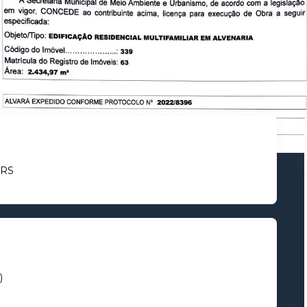
/RS
)