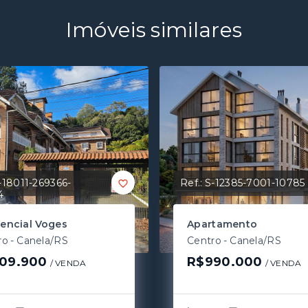
Imóveis similares
-18011-269366-
Ref.:
S-12385-7001-10785
4
encial Voges
Apartamento
ro - Canela/RS
Centro - Canela/RS
09.900
R$990.000
/ 
VENDA
/ 
VENDA