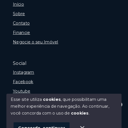
Início
Sobre
Contato
Financie
Negocie o seu Imóvel
Social
Instagram
Facebook
Youtube
Esse site utiliza
cookies
, que possibilitam uma
melhor experiência de navegação.
Ao continuar,
Olá! Estamos disponíveis para te ajudar.
você concorda com o uso de
cookies
.
© Copyright 2026 - Gramado Class - Todos os direitos
reservados