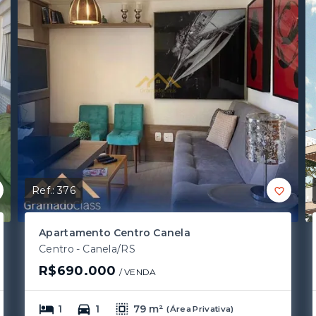
Ref.:
376
Apartamento Centro Canela
Centro - Canela/RS
R$690.000
/ 
VENDA
1
1
79 m²
(
Área Privativa
)