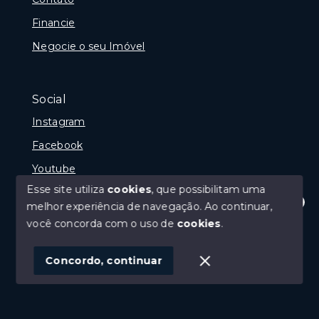
Financie
Negocie o seu Imóvel
Social
Instagram
Facebook
Youtube
Esse site utiliza
cookies
, que possibilitam uma
melhor experiência de navegação.
Ao continuar,
Olá! Estamos disponíveis para te ajudar.
você concorda com o uso de
cookies
.
© Copyright 2026 - Gramado Class - Todos os direitos
reservados
Concordo, continuar
SITE PARA IMOBILIARIA