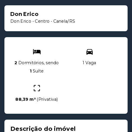
Don Erico
Don Erico -
Centro - Canela/RS
2
Dormitórios, sendo
1 Vaga
1
Suíte
88,39 m²
(
Privativa
)
Descrição do imóvel