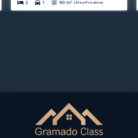
2
1
90 m²
(
Área Privativa
)