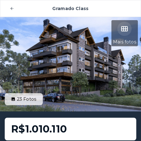
Gramado Class
Mais fotos
23
Fotos
R$1.010.110