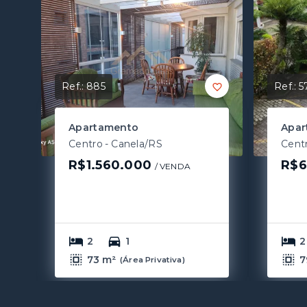
Ref.:
885
Ref.:
5
Apartamento
Apar
Centro - Canela/RS
Cent
R$1.560.000
R$6
/ 
VENDA
2
1
2
73 m²
7
(
Área Privativa
)