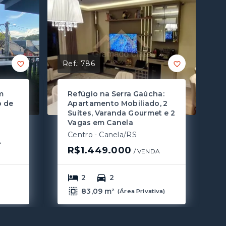
Ref.:
786
m
Refúgio na Serra Gaúcha:
o de
Apartamento Mobiliado, 2
Suítes, Varanda Gourmet e 2
Vagas em Canela
Centro - Canela/RS
A
R$1.449.000
/ 
VENDA
2
2
83,09 m²
(
Área Privativa
)