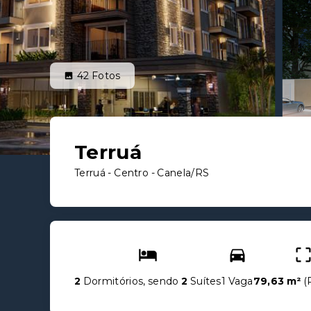
42
Fotos
Terruá
Terruá -
Centro - Canela/RS
2
Dormitórios, sendo
2
Suítes
1 Vaga
79,63 m²
(