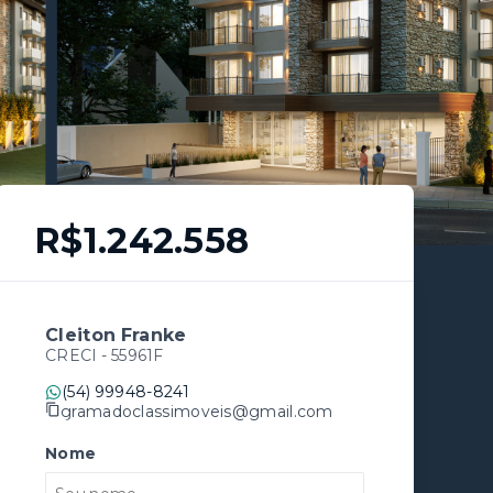
R$1.242.558
Cleiton Franke
CRECI -
55961F
(54) 99948-8241
gramadoclassimoveis@gmail.com
Nome