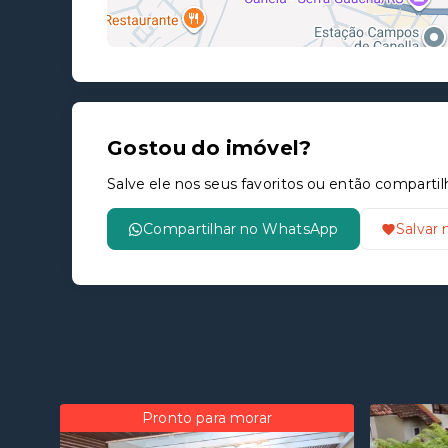
Gostou do imóvel?
Salve ele nos seus favoritos ou então compar
Compartilhar no WhatsApp
Salvar 
Pronto para morar