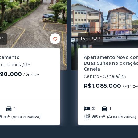
74
Ref.:
827
tamento
Apartamento Novo co
Duas Suítes no coraçã
ro - Canela/RS
Canela
90.000
/ 
VENDA
Centro - Canela/RS
R$1.085.000
/ 
VEND
1
2
1
9 m²
85 m²
(
Área Privativa
)
(
Área Privativa
)