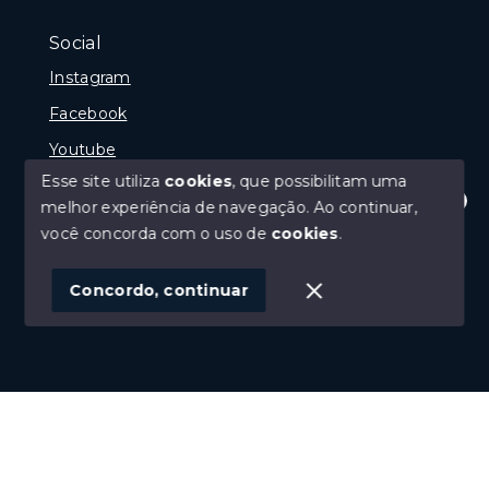
Social
Instagram
Facebook
Youtube
Esse site utiliza
cookies
, que possibilitam uma
melhor experiência de navegação.
Ao continuar,
Olá! Estamos disponíveis para te ajudar.
você concorda com o uso de
cookies
.
© Copyright 2026 - Gramado Class - Todos os direitos
reservados
Concordo, continuar
SITE PARA IMOBILIARIA
Início
Histórico
Favoritos