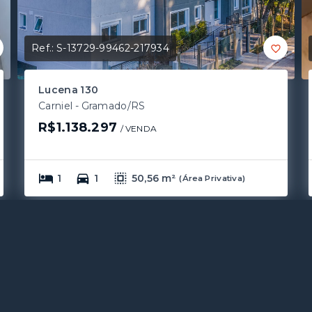
Ref.:
S-13729-99462-217934
Lucena 130
Carniel - Gramado/RS
R$1.138.297
/ 
VENDA
1
1
50,56 m²
(
Área Privativa
)