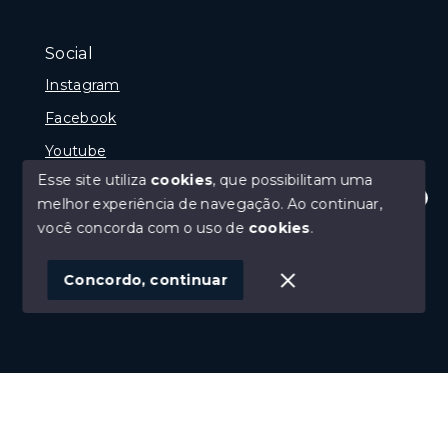
Social
Instagram
Facebook
Youtube
Esse site utiliza
cookies
, que possibilitam uma
melhor experiência de navegação.
Ao continuar,
Olá! Estamos disponíveis para te ajudar.
você concorda com o uso de
cookies
.
© Copyright 2026 - Gramado Class - Todos os direitos
reservados
Concordo, continuar
SITE PARA IMOBILIARIA
Início
Histórico
Favoritos