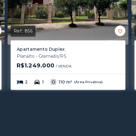
Ref.:
856
Apartamento Duplex
Planalto - Gramado/RS
R$1.249.000
/ 
VENDA
2
1
110 m²
(
Área Privativa
)