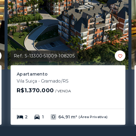
Ref.:
S-13300-51009-108205
Apartamento
Vila Suiça - Gramado/RS
R$1.370.000
/ 
VENDA
2
1
64,91 m²
(
Área Privativa
)