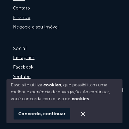
Contato
Financie
Negocie o seu Imóvel
Social
Instagram
Facebook
Youtube
Esse site utiliza
cookies
, que possibilitam uma
melhor experiência de navegação.
Ao continuar,
Olá! Estamos disponíveis para te ajudar.
você concorda com o uso de
cookies
.
© Copyright 2026 - Gramado Class - Todos os direitos
reservados
Concordo, continuar
SITE PARA IMOBILIARIA