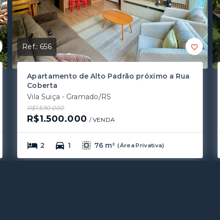
Ref.:
656
Apartamento de Alto Padrão próximo a Rua
Coberta
Vila Suiça - Gramado/RS
R$1.590.000
R$1.500.000
/ 
VENDA
2
1
76 m²
(
Área Privativa
)