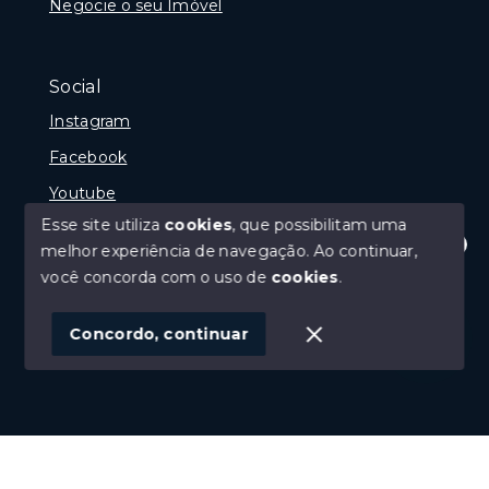
Negocie o seu Imóvel
Social
Instagram
Facebook
Youtube
Esse site utiliza
cookies
, que possibilitam uma
melhor experiência de navegação.
Ao continuar,
Olá! Estamos disponíveis para te ajudar.
você concorda com o uso de
cookies
.
© Copyright 2026 - Gramado Class - Todos os direitos
reservados
Concordo, continuar
SITE PARA IMOBILIARIA
Início
Histórico
Favoritos