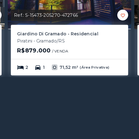
Ref.:
S-15473-205270-472766
Giardino Di Gramado - Residencial
Piratini - Gramado/RS
R$879.000
/ 
VENDA
2
1
71,52 m²
(
Área Privativa
)