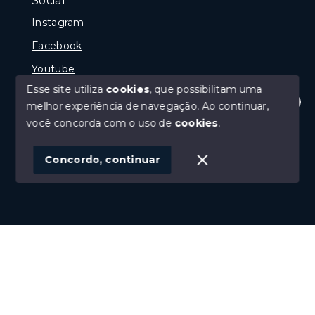
Social
Instagram
Facebook
Youtube
Esse site utiliza
cookies
, que possibilitam uma
melhor experiência de navegação.
Ao continuar,
Olá! Estamos disponíveis para te ajudar.
você concorda com o uso de
cookies
.
© Copyright 2026 - Gramado Class - Todos os direitos
reservados
Concordo, continuar
SITE PARA IMOBILIARIA
Início
Histórico
Favoritos