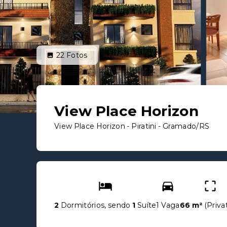
22
Fotos
View Place Horizon
View Place Horizon -
Piratini - Gramado/RS
2
Dormitórios, sendo
1
Suíte
1 Vaga
66 m²
(
Priva