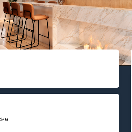
tiva
)