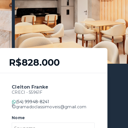
R$828.000
Cleiton Franke
CRECI -
55961F
(54) 99948-8241
gramadoclassimoveis@gmail.com
Nome