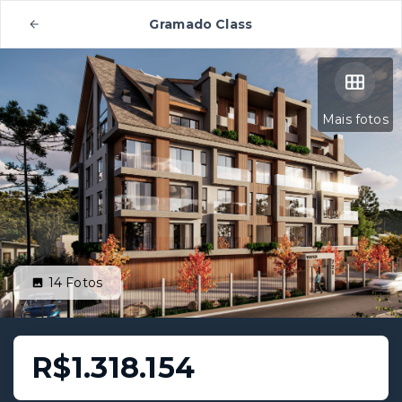
Gramado Class
Mais fotos
14
Fotos
R$1.318.154