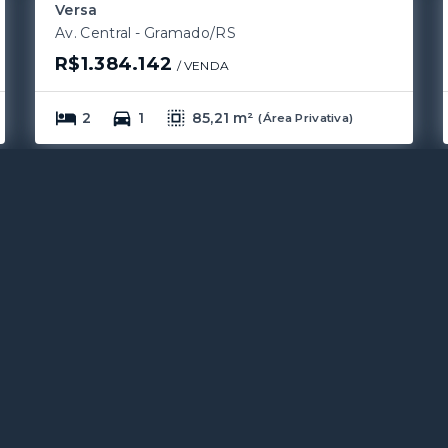
Versa
Av. Central - Gramado/RS
R$1.384.142
/ 
VENDA
2
1
85,21 m²
(
Área Privativa
)