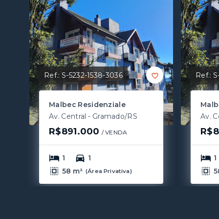
Ref.:
S-5232-1538-3036
Ref.:
S
Malbec Residenziale
Malb
Av. Central - Gramado/RS
Av. C
R$891.000
R$8
/ 
VENDA
1
1
1
58 m²
5
(
Área Privativa
)