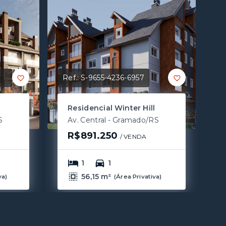
Ref.:
S-9655-4236-6957
Residencial Winter Hill
S
Av. Central - Gramado/RS
R$891.250
/ 
VENDA
1
1
56,15 m²
va
)
(
Área Privativa
)