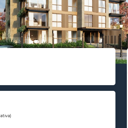
vativa
)