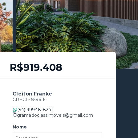
R$919.408
Cleiton Franke
CRECI -
55961F
(54) 99948-8241
gramadoclassimoveis@gmail.com
Nome