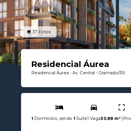
37
Fotos
Residencial Áurea
Residencial Áurea -
Av. Central - Gramado/RS
1
Dormitório, sendo
1
Suíte
1 Vaga
53,88 m²
(
Pri