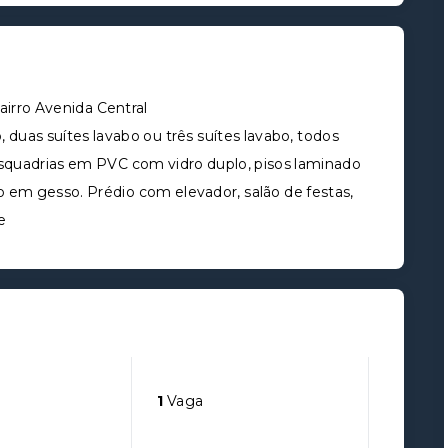
irro Avenida Central
uas suítes lavabo ou três suítes lavabo, todos
, esquadrias em PVC com vidro duplo, pisos laminado
o em gesso. Prédio com elevador, salão de festas,
e
1
Vaga