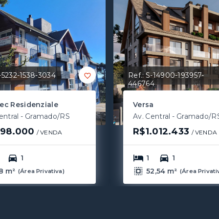
-5232-1538-3034
Ref.:
S-14900-193957-
446764
ec Residenziale
Versa
entral - Gramado/RS
Av. Central - Gramado/R
98.000
R$1.012.433
/ 
VENDA
/ 
VENDA
1
1
1
8 m²
52,54 m²
(
Área Privativa
)
(
Área Privati