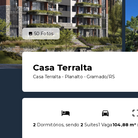
50
Fotos
Casa Terralta
Casa Terralta -
Planalto - Gramado/RS
2
Dormitórios, sendo
2
Suítes
1 Vaga
104,88 m²