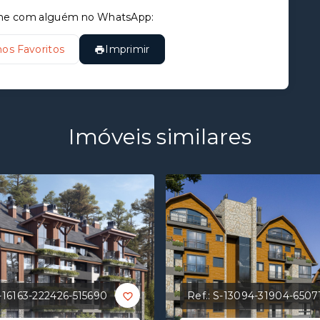
tilhe com alguém no WhatsApp:
nos Favoritos
Imprimir
Imóveis similares
-16163-222426-515690
Ref.:
S-13094-31904-6507