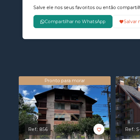
Salve ele nos seus favoritos ou então compar
Compartilhar no WhatsApp
Salvar 
Pronto para morar
Ref.:
856
Ref.:
S