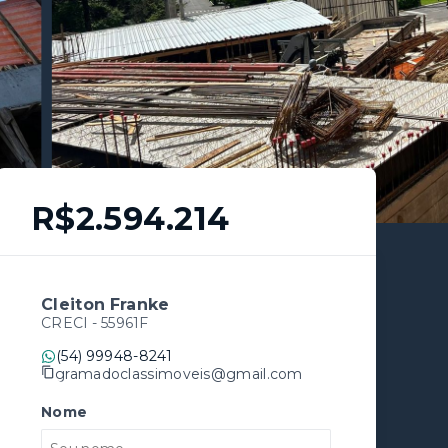
R$2.594.214
Cleiton Franke
CRECI -
55961F
(54) 99948-8241
gramadoclassimoveis@gmail.com
Nome