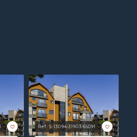
1
Ref.:
S-13094-31903-65091