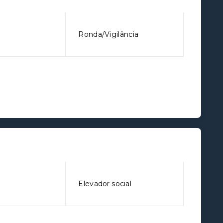
l
Ronda/Vigilância
o
Elevador social