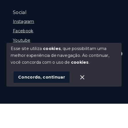
Social
Instagram
Facebook
Youtube
Esse site utiliza
cookies
, que possibilitam uma
melhor experiência de navegação.
Ao continuar,
Olá! Estamos disponíveis para te ajudar.
você concorda com o uso de
cookies
.
© Copyright 2026 - Gramado Class - Todos os direitos
reservados
Concordo, continuar
SITE PARA IMOBILIARIA
Início
Histórico
Favoritos