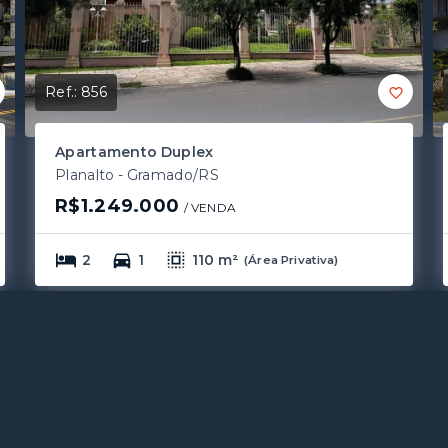
Ref.:
856
Apartamento Duplex
Planalto - Gramado/RS
R$1.249.000
/ 
VENDA
2
1
110 m²
(
Área Privativa
)