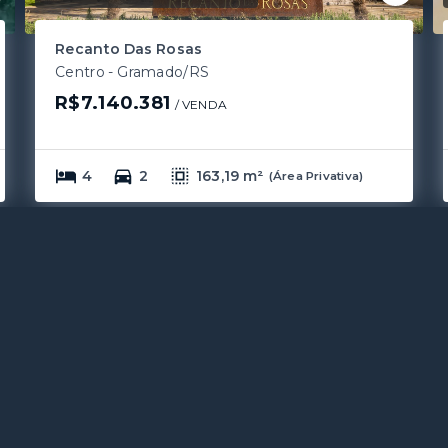
Recanto Das Rosas
Centro - Gramado/RS
R$7.140.381
/ 
VENDA
4
2
163,19 m²
(
Área Privativa
)