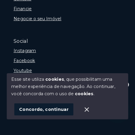
Financie
Negocie o seu Imóvel
Social
Instagram
Facebook
Youtube
Esse site utiliza
cookies
, que possibilitam uma
melhor experiência de navegação.
Ao continuar,
Olá! Estamos disponíveis para te ajudar.
você concorda com o uso de
cookies
.
© Copyright 2026 - Gramado Class - Todos os direitos
reservados
Concordo, continuar
SITE PARA IMOBILIARIA