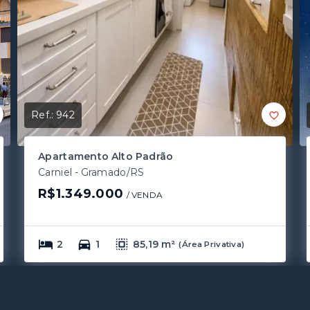
Ref.:
942
Apartamento Alto Padrão
Carniel - Gramado/RS
R$1.349.000
/ 
VENDA
2
1
85,19 m²
(
Área Privativa
)