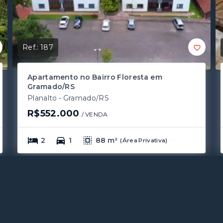
Ref.:
187
Apartamento no Bairro Floresta em
Gramado/RS
Planalto - Gramado/RS
R$552.000
/ 
VENDA
2
1
88 m²
(
Área Privativa
)