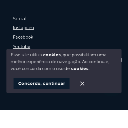
Social
Instagram
Facebook
Youtube
Esse site utiliza
cookies
, que possibilitam uma
melhor experiência de navegação.
Ao continuar,
Olá! Estamos disponíveis para te ajudar.
você concorda com o uso de
cookies
.
© Copyright 2026 - Gramado Class - Todos os direitos
reservados
Concordo, continuar
SITE PARA IMOBILIARIA
Início
Histórico
Favoritos