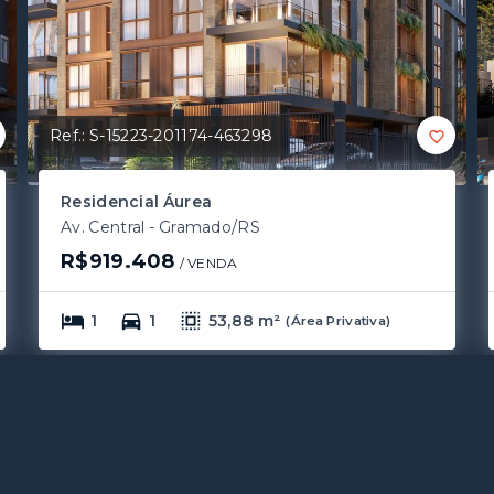
Ref.:
S-15223-201174-463298
Residencial Áurea
Av. Central - Gramado/RS
R$919.408
/ 
VENDA
1
1
53,88 m²
(
Área Privativa
)