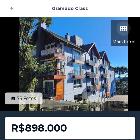
Gramado Class
Mais fotos
75
Fotos
R$898.000