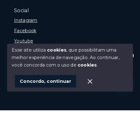
Social
Instagram
Facebook
Youtube
Esse site utiliza
cookies
, que possibilitam uma
melhor experiência de navegação.
Ao continuar,
Olá! Estamos disponíveis para te ajudar.
você concorda com o uso de
cookies
.
© Copyright 2026 - Gramado Class - Todos os direitos
reservados
Concordo, continuar
SITE PARA IMOBILIARIA
Início
Histórico
Favoritos