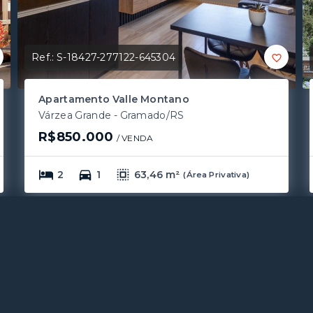
Ref.:
S-18427-277122-645304
Apartamento Valle Montano
Várzea Grande - Gramado/RS
R$850.000
/ 
VENDA
2
1
63,46 m²
(
Área Privativa
)