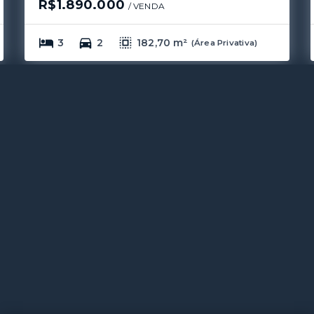
R$1.890.000
/ 
VENDA
3
2
182,70 m²
(
Área Privativa
)