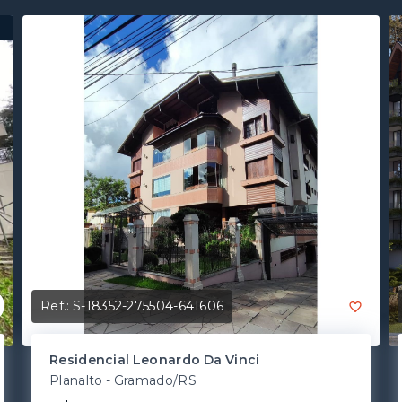
Ref.:
S-18352-275504-641606
Residencial Leonardo Da Vinci
Planalto - Gramado/RS