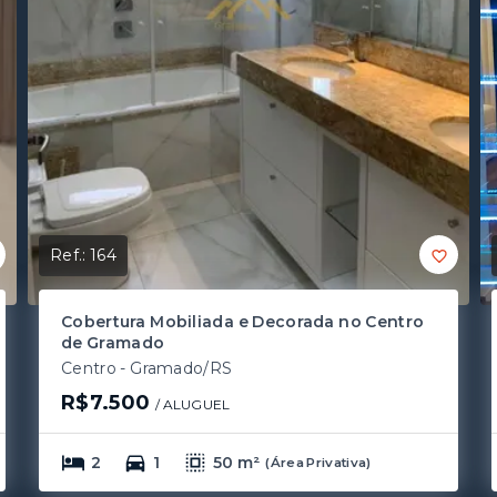
Ref.:
164
Cobertura Mobiliada e Decorada no Centro
de Gramado
Centro - Gramado/RS
R$7.500
/ 
ALUGUEL
2
1
50 m²
(
Área Privativa
)