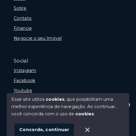
Sobre
Contato
Financie
Negocie o seu Imóvel
Social
Instagram
Facebook
Youtube
Esse site utiliza
cookies
, que possibilitam uma
melhor experiência de navegação.
Ao continuar,
Olá! Estamos disponíveis para te ajudar.
você concorda com o uso de
cookies
.
© Copyright 2026 - Gramado Class - Todos os direitos
reservados
Concordo, continuar
SITE PARA IMOBILIARIA