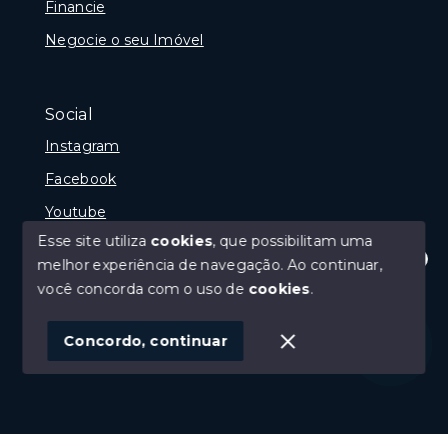
Financie
Negocie o seu Imóvel
Social
Instagram
Facebook
Youtube
Esse site utiliza
cookies
, que possibilitam uma
melhor experiência de navegação.
Ao continuar,
Olá! Estamos disponíveis para te ajudar.
você concorda com o uso de
cookies
.
© Copyright 2026 - Gramado Class - Todos os direitos
reservados
Concordo, continuar
SITE PARA IMOBILIARIA