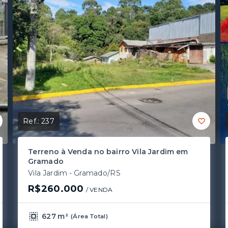
Ref.:
237
Terreno à Venda no bairro Vila Jardim em
Gramado
Vila Jardim - Gramado/RS
R$260.000
/ 
VENDA
627 m²
(
Área Total
)