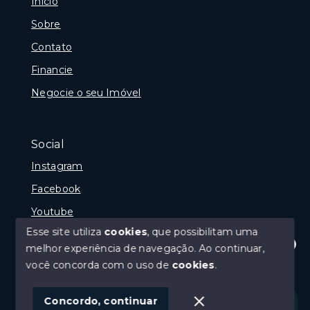
Início
Sobre
Contato
Financie
Negocie o seu Imóvel
Social
Instagram
Facebook
Youtube
Esse site utiliza
cookies
, que possibilitam uma
melhor experiência de navegação.
Ao continuar,
Olá! Estamos disponíveis para te ajudar.
você concorda com o uso de
cookies
.
© Copyright 2026 - Gramado Class - Todos os direitos
reservados
Concordo, continuar
SITE PARA IMOBILIARIA