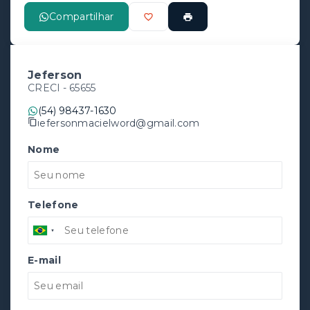
Compartilhar
Jeferson
CRECI -
65655
(54) 98437-1630
jefersonmacielword@gmail.com
Nome
Telefone
E-mail