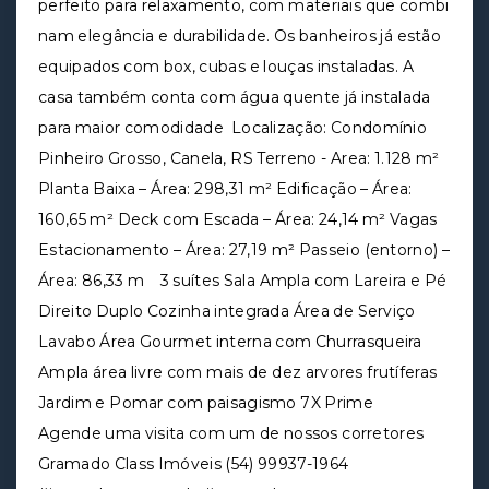
perfeito para relaxamento, com materiais que combi
nam elegância e durabilidade. Os banheiros já estão
equipados com box, cubas e louças instaladas. A
casa também conta com água quente já instalada
para maior comodidade Localização: Condomínio
Pinheiro Grosso, Canela, RS Terreno - Area: 1.128 m²
Planta Baixa – Área: 298,31 m² Edificação – Área:
160,65 m² Deck com Escada – Área: 24,14 m² Vagas
Estacionamento – Área: 27,19 m² Passeio (entorno) –
Área: 86,33 m 3 suítes Sala Ampla com Lareira e Pé
Direito Duplo Cozinha integrada Área de Serviço
Lavabo Área Gourmet interna com Churrasqueira
Ampla área livre com mais de dez arvores frutíferas
Jardim e Pomar com paisagismo 7X Prime
Agende uma visita com um de nossos corretores
Gramado Class Imóveis (54) 99937-1964