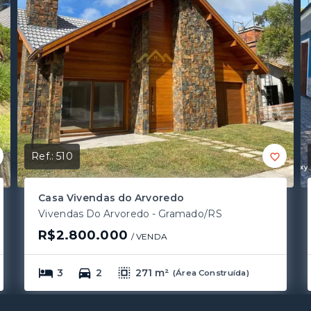
Ref.:
510
Casa Vivendas do Arvoredo
Vivendas Do Arvoredo - Gramado/RS
R$2.800.000
/ 
VENDA
3
2
271 m²
(
Área Construída
)