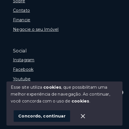
Sobre
Contato
Financie
Negocie o seu Imóvel
Social
Instagram
Facebook
Youtube
Esse site utiliza
cookies
, que possibilitam uma
melhor experiência de navegação.
Ao continuar,
Olá! Estamos disponíveis para te ajudar.
você concorda com o uso de
cookies
.
© Copyright 2026 - Gramado Class - Todos os direitos
reservados
Concordo, continuar
SITE PARA IMOBILIARIA