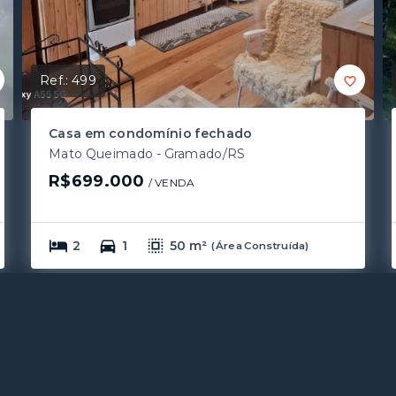
Ref.:
499
Casa em condomínio fechado
Mato Queimado - Gramado/RS
R$699.000
/ 
VENDA
2
1
50 m²
(
Área Construída
)