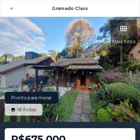
Gramado Class
Mais fotos
Pronto para morar
18
Fotos
R$675.000