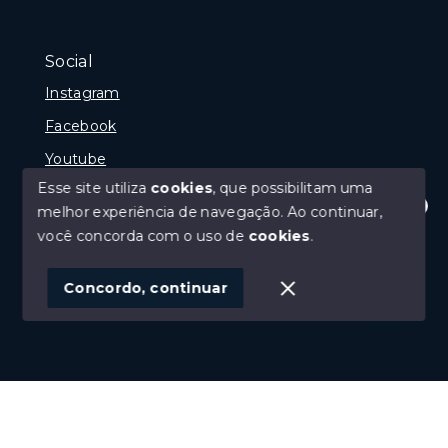
Social
Instagram
Facebook
Youtube
Esse site utiliza
cookies
, que possibilitam uma
melhor experiência de navegação.
Ao continuar,
Olá! Estamos disponíveis para te ajudar.
você concorda com o uso de
cookies
.
© Copyright 2026 - Gramado Class - Todos os direitos
reservados
Concordo, continuar
SITE PARA IMOBILIARIA
Início
Histórico
Favoritos