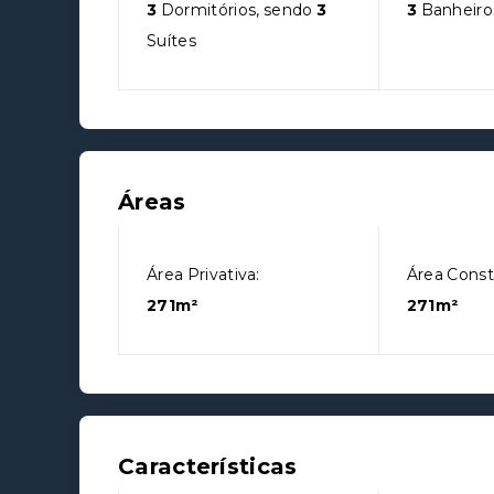
3
Dormitórios, sendo
3
3
Banheiro
Suítes
Áreas
Área Privativa:
Área Const
271m²
271m²
Características