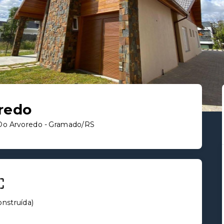
redo
Do Arvoredo - Gramado/RS
onstruída
)