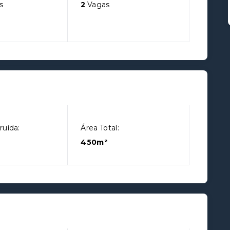
s
2
Vagas
ruída:
Área Total:
450m²