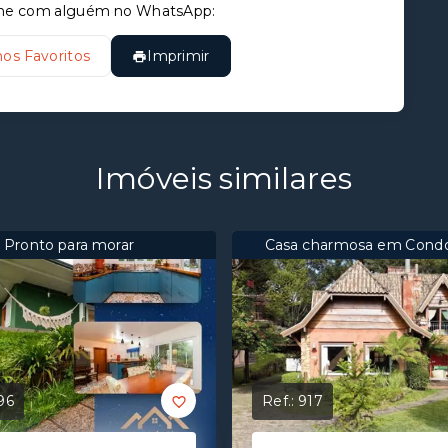
tilhe com alguém no WhatsApp:
nos Favoritos
Imprimir
Imóveis similares
Pronto para morar
Casa charmosa em Cond
96
Ref.:
917