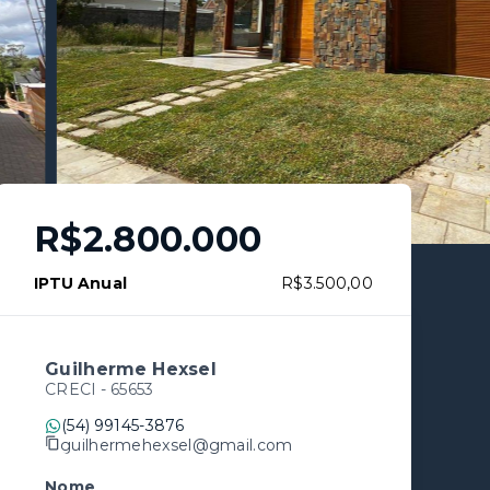
R$2.800.000
IPTU Anual
R$3.500,00
Guilherme Hexsel
CRECI -
65653
(54) 99145-3876
guilhermehexsel@gmail.com
Nome