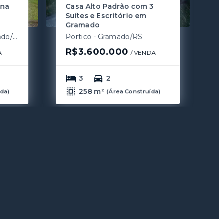
ana
Casa Alto Padrão com 3
Suítes e Escritório em
Gramado
Mato Queimado - Gramado/RS
Portico - Gramado/RS
R$3.600.000
A
/ 
VENDA
3
2
258 m²
ída
)
(
Área Construída
)