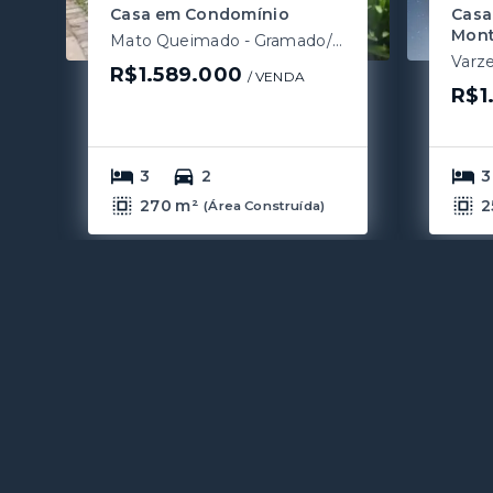
Casa em Condomínio
Casa
Mont
Mato Queimado - Gramado/RS
Varz
R$1.589.000
/ 
VENDA
R$1
3
2
3
270 m²
2
(
Área Construída
)