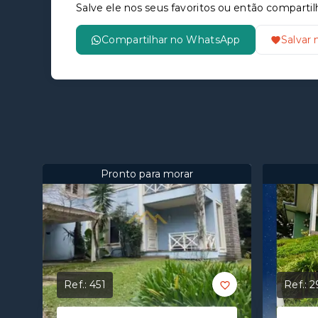
Salve ele nos seus favoritos ou então compar
Compartilhar no WhatsApp
Salvar 
Pronto para morar
Ref.:
451
Ref.:
2