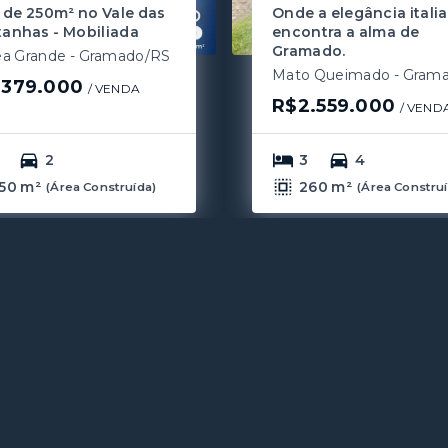
 de 250m² no Vale das
Onde a elegância itali
anhas - Mobiliada
encontra a alma de
Gramado.
ea Grande - Gramado/RS
.379.000
/ 
VENDA
R$2.559.000
/ 
VEND
2
3
4
50 m²
260 m²
(
Área Construída
)
(
Área Constru