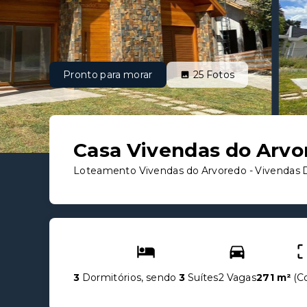
Pronto para morar
25
Fotos
Casa Vivendas do Arvo
Loteamento Vivendas do Arvoredo -
Vivendas 
3
Dormitórios, sendo
3
Suítes
2 Vagas
271 m²
(
C