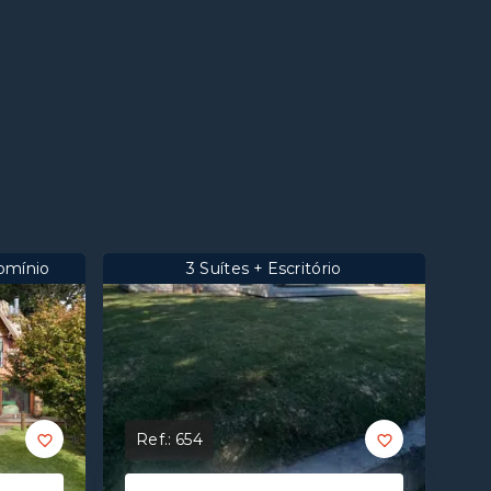
omínio
3 Suítes + Escritório
Ref.:
654