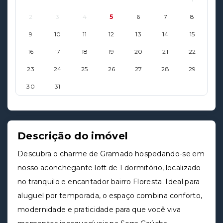
2
3
4
5
6
7
8
9
10
11
12
13
14
15
16
17
18
19
20
21
22
23
24
25
26
27
28
29
30
31
Descrição do imóvel
Descubra o charme de Gramado hospedando-se em
nosso aconchegante loft de 1 dormitório, localizado
no tranquilo e encantador bairro Floresta. Ideal para
aluguel por temporada, o espaço combina conforto,
modernidade e praticidade para que você viva