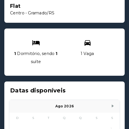
Flat
Centro - Gramado/RS
1
Dormitório, sendo
1
1 Vaga
suíte
Datas disponíveis
Ago 2026
D
S
T
Q
Q
S
S
1