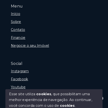
Menu
Início
Sobre
Contato
Financie
Negocie o seu Imóvel
Social
Instagram
Facebook
Youtube
Esse site utiliza
cookies
, que possibilitam uma
melhor experiência de navegação.
Ao continuar,
Olá! Estamos disponíveis para te ajudar.
você concorda com o uso de
cookies
.
© Copyright 2026 - Gramado Class - Todos os direitos