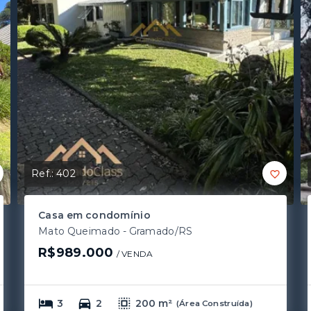
Ref.:
402
Casa em condomínio
Mato Queimado - Gramado/RS
R$989.000
/ 
VENDA
3
2
200 m²
(
Área Construída
)