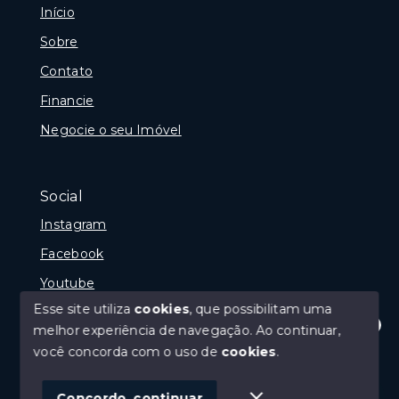
Início
Sobre
Contato
Financie
Negocie o seu Imóvel
Social
Instagram
Facebook
Youtube
Esse site utiliza
cookies
, que possibilitam uma
melhor experiência de navegação.
Ao continuar,
Olá! Estamos disponíveis para te ajudar.
você concorda com o uso de
cookies
.
© Copyright 2026 - Gramado Class - Todos os direitos
reservados
Concordo, continuar