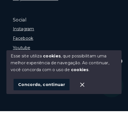
Social
Instagram
Facebook
Youtube
Esse site utiliza
cookies
, que possibilitam uma
melhor experiência de navegação.
Ao continuar,
Olá! Estamos disponíveis para te ajudar.
você concorda com o uso de
cookies
.
© Copyright 2026 - Gramado Class - Todos os direitos
reservados
Concordo, continuar
SITE PARA IMOBILIARIA
Início
Histórico
Favoritos