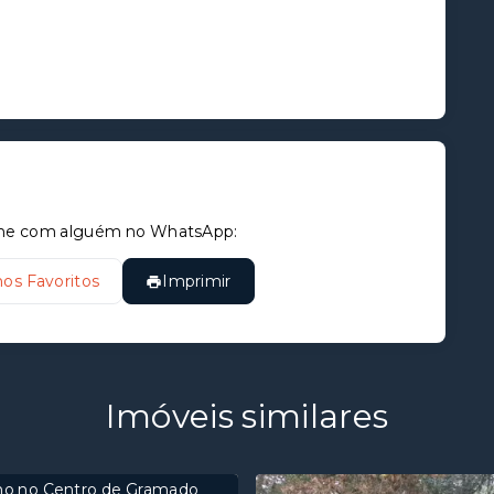
tilhe com alguém no WhatsApp:
nos Favoritos
Imprimir
Imóveis similares
no no Centro de Gramado