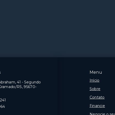
s
Menu
Início
Abraham, 41 - Segundo
 Gramado/RS, 95670-
Sobre
Contato
8241
Financie
964
Negocie o se