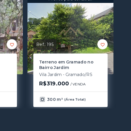
Ref.:
195
Terreno em Gramado no
Bairro Jardim
Vila Jardim - Gramado/RS
R$319.000
/ 
VENDA
300 m²
(
Área Total
)