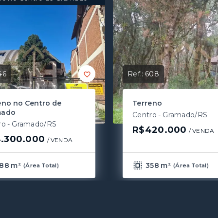
46
Ref.:
608
eno no Centro de
Terreno
mado
Centro - Gramado/RS
ro - Gramado/RS
R$420.000
/ 
VENDA
.300.000
/ 
VENDA
88 m²
358 m²
(
Área Total
)
(
Área Total
)