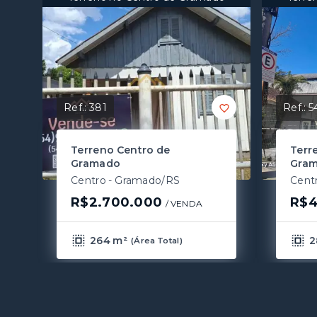
Ref.:
381
Ref.:
5
Terreno Centro de
Terr
Gramado
Gra
Centro - Gramado/RS
Cent
R$2.700.000
R$4
/ 
VENDA
264 m²
2
(
Área Total
)