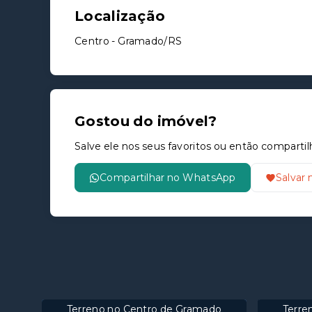
Localização
Centro - Gramado/RS
Gostou do imóvel?
Salve ele nos seus favoritos ou então compar
Compartilhar no WhatsApp
Salvar 
Terreno no Centro de Gramado
Terre