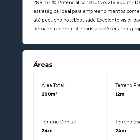
288 m² 🏗️ Potencial construtivo: até 600 m² D
estratégica Ideal para empreendimentos comercia
até pequeno hotel/pousada Excelente visibilidad
demanda comercial e turística ✅Aceitamos pro
Áreas
Área Total:
Terreno Fr
288m²
12m
Terreno Direita:
Terreno Es
24m
24m