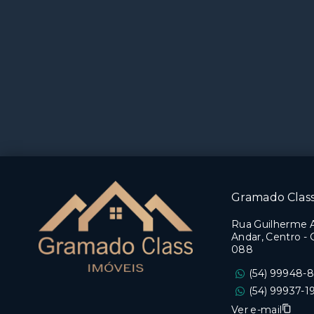
Gramado Clas
Rua Guilherme 
Andar, Centro -
088
(54) 99948-
(54) 99937-1
Ver e-mail