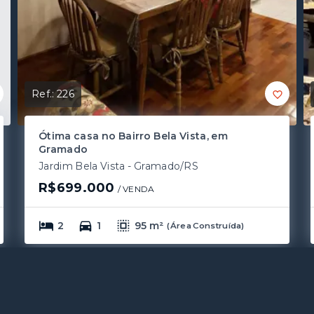
Ref.:
226
Ótima casa no Bairro Bela Vista, em
Gramado
Jardim Bela Vista - Gramado/RS
R$699.000
/ 
VENDA
2
1
95 m²
(
Área Construída
)