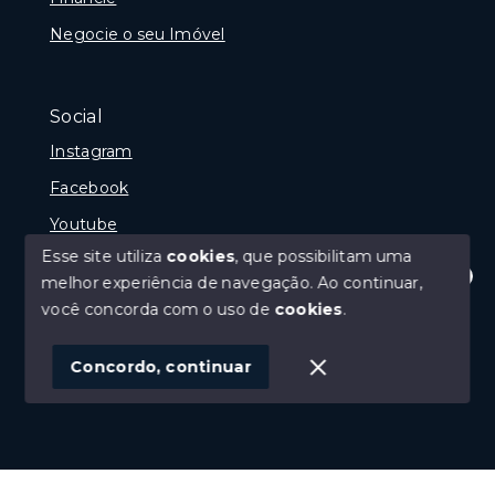
Negocie o seu Imóvel
Social
Instagram
Facebook
Youtube
Esse site utiliza
cookies
, que possibilitam uma
melhor experiência de navegação.
Ao continuar,
Olá! Estamos disponíveis para te ajudar.
você concorda com o uso de
cookies
.
© Copyright 2026 - Gramado Class - Todos os direitos
reservados
Concordo, continuar
SITE PARA IMOBILIARIA