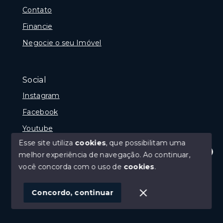
Contato
Financie
Negocie o seu Imóvel
Social
Instagram
Facebook
Youtube
Esse site utiliza
cookies
, que possibilitam uma
melhor experiência de navegação.
Ao continuar,
Olá! Estamos disponíveis para te ajudar.
você concorda com o uso de
cookies
.
© Copyright 2026 - Gramado Class - Todos os direitos
reservados
Concordo, continuar
SITE PARA IMOBILIARIA