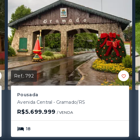
Ref.:
792
Pousada
Avenida Central - Gramado/RS
R$5.699.999
/ 
VENDA
18