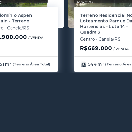
0
576029
omínio Aspen
Terreno Residencial N
ain - Terreno
Loteamento Parque D
Hortênsias - Lote 14 -
ro - Canela/RS
Quadra 3
.900.000
/ 
VENDA
Centro - Canela/RS
R$669.000
/ 
VENDA
51 m²
544 m²
(
Terreno Área Total
)
(
Terreno Área 