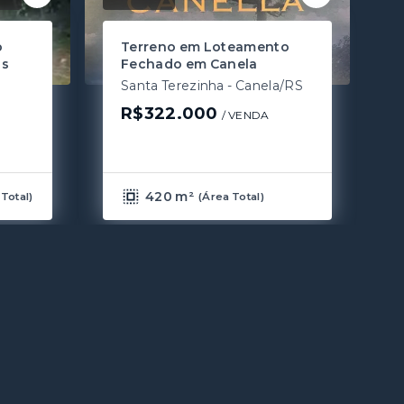
o
Terreno em Loteamento
as
Fechado em Canela
Santa Terezinha - Canela/RS
R$322.000
/ 
VENDA
420 m²
Total
)
(
Área Total
)