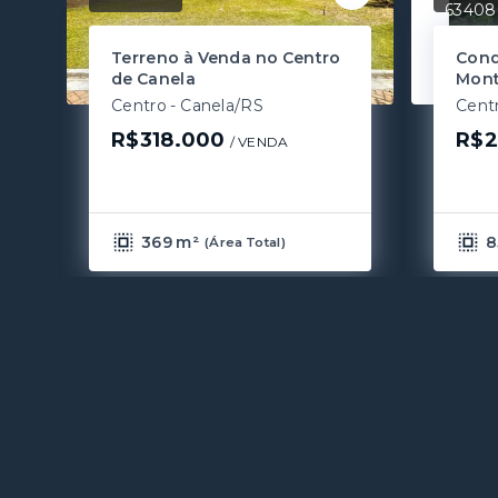
63408
Terreno à Venda no Centro
Cond
de Canela
Mont
Centro - Canela/RS
Cent
R$318.000
R$2
/ 
VENDA
369 m²
8
(
Área Total
)