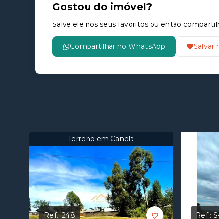
Gostou do imóvel?
Salve ele nos seus favoritos ou então compar
Compartilhar no WhatsApp
Salvar 
Terreno em Canela
Ref.:
248
Ref.:
S