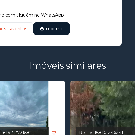
tilhe com alguém no WhatsApp:
nos Favoritos
Imprimir
Imóveis similares
-18192-272158-
Ref.:
S-16810-246241-