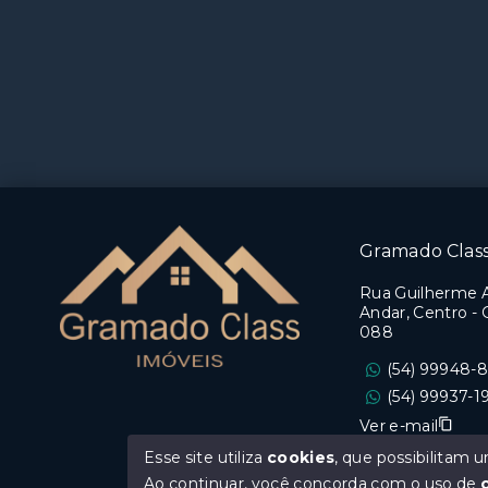
Gramado Clas
Rua Guilherme 
Andar, Centro -
088
(54) 99948-
(54) 99937-1
Ver e-mail
Esse site utiliza
cookies
, que possibilitam
CRECI/RS 27.34
Ao continuar, você concorda com o uso de