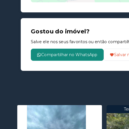
Gostou do imóvel?
Salve ele nos seus favoritos ou então compar
Compartilhar no WhatsApp
Salvar 
Te