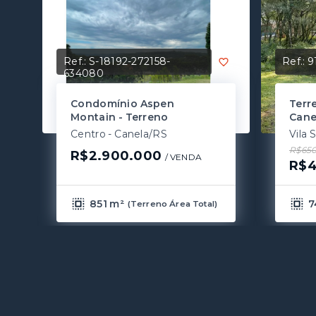
Ref.:
S-18192-272158-
Ref.:
9
634080
Condomínio Aspen
Terr
Montain - Terreno
Cane
Centro - Canela/RS
Vila 
R$650
R$2.900.000
/ 
VENDA
R$4
851 m²
7
(
Terreno Área Total
)