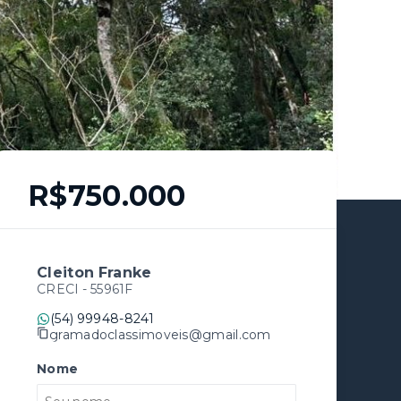
R$750.000
Cleiton Franke
CRECI -
55961F
(54) 99948-8241
gramadoclassimoveis@gmail.com
Nome