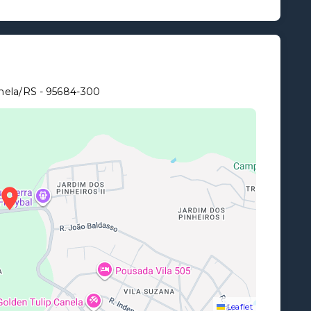
anela/RS
- 95684-300
Leaflet