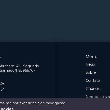
s
Menu
Início
Abraham, 41 - Segundo
 Gramado/RS, 95670-
Sobre
Contato
8241
Financie
964
Negocie o se
 uma melhor experiência de navegação.
0J
cookies
.