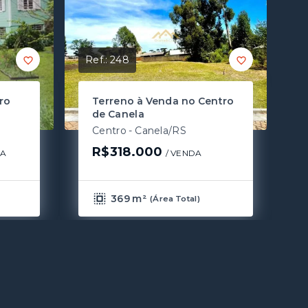
Ref.:
248
ro
Terreno à Venda no Centro
de Canela
Centro - Canela/RS
R$318.000
DA
/ 
VENDA
369 m²
(
Área Total
)