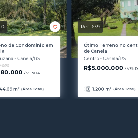
10
Ref.:
639
eno de Condomínio em
Ótimo Terreno no cent
la
de Canela
Suzana - Canela/RS
Centro - Canela/RS
.000
R$5.000.000
/ 
VEN
80.000
/ 
VENDA
44,69 m²
1.200 m²
(
Área Total
)
(
Área Total
)