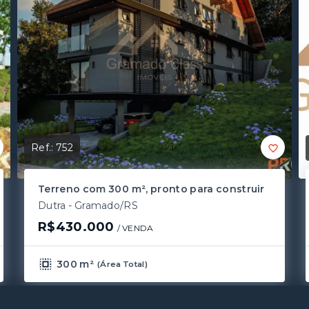
Ref.:
752
Terreno com 300 m², pronto para construir
Dutra - Gramado/RS
R$430.000
/ 
VENDA
300 m²
(
Área Total
)