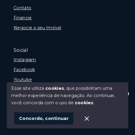
Contato
Financie
Negocie o seu Imóvel
Social
Instagram
Facebook
Youtube
Esse site utiliza
cookies
, que possibilitam uma
melhor experiência de navegação.
Ao continuar,
Olá! Estamos disponíveis para te ajudar.
você concorda com o uso de
cookies
.
© Copyright 2026 - Gramado Class - Todos os direitos
reservados
Concordo, continuar
SITE PARA IMOBILIARIA