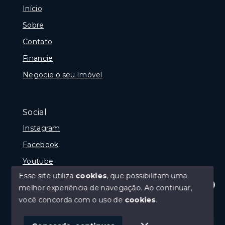
Início
Sobre
Contato
Financie
Negocie o seu Imóvel
Social
Instagram
Facebook
Youtube
Esse site utiliza
cookies
, que possibilitam uma
melhor experiência de navegação.
Ao continuar,
Olá! Estamos disponíveis para te ajudar.
você concorda com o uso de
cookies
.
© Copyright 2026 - Gramado Class - Todos os direitos
reservados