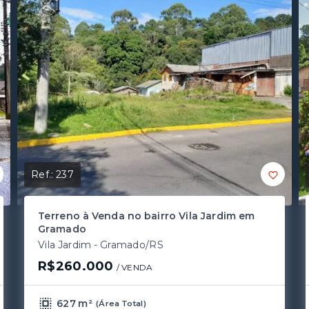
Ref.:
237
Terreno à Venda no bairro Vila Jardim em
Gramado
Vila Jardim - Gramado/RS
R$260.000
/ 
VENDA
627 m²
(
Área Total
)